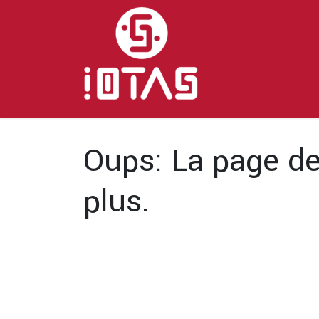
Se rendre au contenu
Accueil
Oups: La page de
plus.